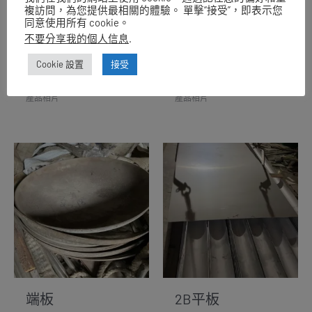
複訪問，為您提供最相關的體驗。 單擊“接受”，即表示您
同意使用所有 cookie。
不要分享我的個人信息
.
Cookie 設置
接受
儲物箱
ㄇ字鐵板
產品相片
產品相片
端板
2B平板