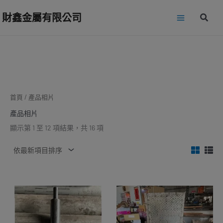
依
跳
最
財鑫金屬有限公司
新
搜
至
項
尋
目
主
排
要
序
內
容
首頁
/ 產品相片
產品相片
顯示第 1 至 12 項結果，共 16 項