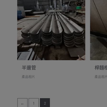
半邊管
桿麵
產品相片
產品相
←
1
2