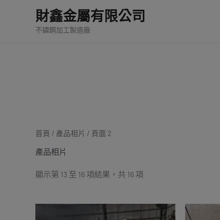
依
跳
最
財鑫金屬有限公司
新
至
項
不鏽鋼加工製造廠
目
主
排
要
序
內
容
首頁
/
產品相片
/ 頁面 2
產品相片
顯示第 13 至 16 項結果，共 16 項