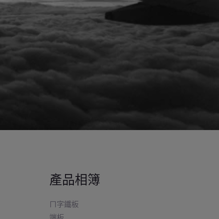
產品相簿
ㄇ字鐵板
端板