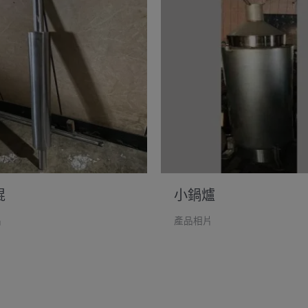
棍
小鍋爐
片
產品相片